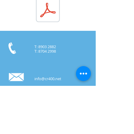
T:
8903 2882
T:
8704 2998
info@cr400.net
Guanacaste, Costa Rica
© 2017 by
CR400